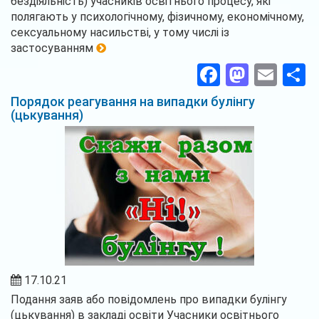
бездіяльність) учасників освітнього процесу, які
полягають у психологічному, фізичному, економічному,
сексуальному насильстві, у тому числі із
застосуванням
Facebook
Masto
Ema
П
Порядок реагування на випадки булінгу
(цькування)
17.10.21
Подання заяв або повідомлень про випадки булінгу
(цькування) в закладі освіти Учасники освітнього