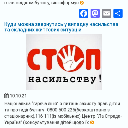
став свідком булінгу, він інформує
Facebook
Masto
Ema
П
Куди можна звернутись у випадку насильства
та складних життєвих ситуацій
10.10.21
Національна “гаряча лінія” з питань захисту прав дітей
та протидії булінгу -0800 500 225(безкоштовно з
стаціонарних),116 111(із мобільних) Центр “Ла Страда-
Україна” (консультування дітей щодо їх