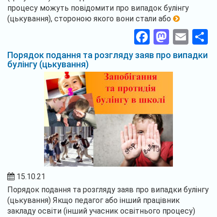
процесу можуть повідомити про випадок булінгу
(цькування), стороною якого вони стали або
Facebook
Masto
Ema
П
Порядок подання та розгляду заяв про випадки
булінгу (цькування)
15.10.21
Порядок подання та розгляду заяв про випадки булінгу
(цькування) Якщо педагог або інший працівник
закладу освіти (інший учасник освітнього процесу)