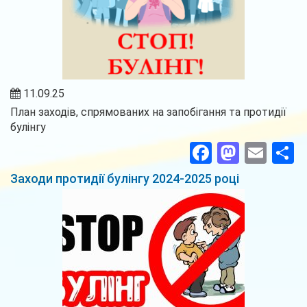
11.09.25
План заходів, спрямованих на запобігання та протидії
булінгу
Facebook
Masto
Ema
П
Заходи протидії булінгу 2024-2025 році