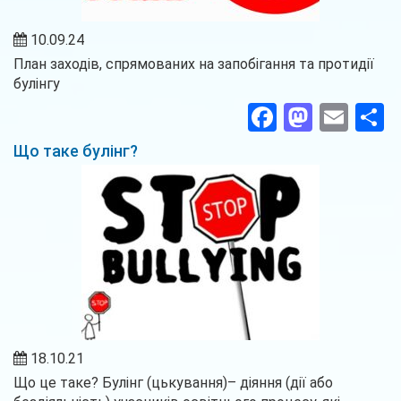
10.09.24
План заходів, спрямованих на запобігання та протидії
булінгу
Facebook
Masto
Ema
П
Що таке булінг?
18.10.21
Що це таке? Булінг (цькування)– діяння (дії або