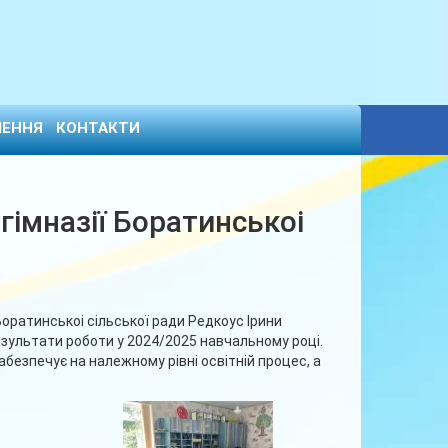
ЕННЯ
КОНТАКТИ
гімназії Боратинськоі
Боратинськоі сільської ради Редкоус Ірини
езультати роботи у 2024/2025 навчальному році.
безпечує на належному рівні освітній процес, а