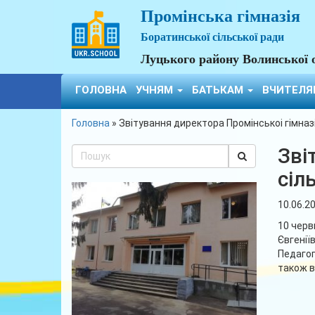
Промінська гімназія
Боратинської сільської ради
Луцького району Волинської 
ГОЛОВНА
УЧНЯМ
БАТЬКАМ
ВЧИТЕЛ
Головна
»
Звітування директора Промінськоі гімназі
Зві
сіл
10.06.2
10 черв
Євгенії
Педагог
також в