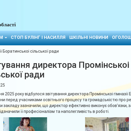
області
ЯМ
СТОП БУЛІНГ І НАСИЛЛЯ
ШКІЛЬНІ НОВИНИ
ОГОЛОШ
ї Боратинськоі сільської ради
тування директора Промінськоі 
ьської ради
025
ня 2025 року відбулося звітування директора Промінськоі гімназії 
вни перед учасниками освітнього процесу та громадськістю про р
и закладу зазначили, що директор ефективно виконує обовʼязки, за
ідзначили її професіоналізм та наполегливість в роботі.